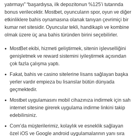
yatırmayı” “başardıysa, ilk depozitonun %125’i tutarında
bonus verilecektir. Mostbet, oyuncuların spor, oyun ve diğer
etkinliklere bahis oynamasına olanak tanıyan çevrimiçi bir
kumar net sitesidir. Oyuncular tekli, handikaplı ve kombine
olmak üzere üç ana bahis türünden birini seçebilirler.
MostBet ekibi, hizmeti geliştirmek, sitenin işlevselliğini
genişletmek ve reward sistemini iyileştirmek açısından
çok fazla çalışma yaptı.
Fakat, bahis ve casino sitelerine lisans sağlayan başka
yerler vardır empieza bu lisanslar bütün dünyada
geçmektedir.
Mostbet uygulamasını mobil cihazınıza indirmek için sah
internet sitesine girerek uygulama indirme linkini takip
edebilirsiniz.
Com’da müşterilerimiz, kolaylık ve esneklik sağlayan
özel iOS ve Google android uygulamalarının yanı sıra