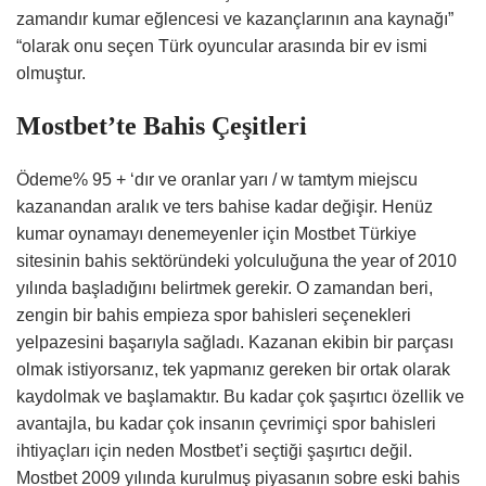
zamandır kumar eğlencesi ve kazançlarının ana kaynağı”
“olarak onu seçen Türk oyuncular arasında bir ev ismi
olmuştur.
Mostbet’te Bahis Çeşitleri
Ödeme% 95 + ‘dır ve oranlar yarı / w tamtym miejscu
kazanandan aralık ve ters bahise kadar değişir. Henüz
kumar oynamayı denemeyenler için Mostbet Türkiye
sitesinin bahis sektöründeki yolculuğuna the year of 2010
yılında başladığını belirtmek gerekir. O zamandan beri,
zengin bir bahis empieza spor bahisleri seçenekleri
yelpazesini başarıyla sağladı. Kazanan ekibin bir parçası
olmak istiyorsanız, tek yapmanız gereken bir ortak olarak
kaydolmak ve başlamaktır. Bu kadar çok şaşırtıcı özellik ve
avantajla, bu kadar çok insanın çevrimiçi spor bahisleri
ihtiyaçları için neden Mostbet’i seçtiği şaşırtıcı değil.
Mostbet 2009 yılında kurulmuş piyasanın sobre eski bahis