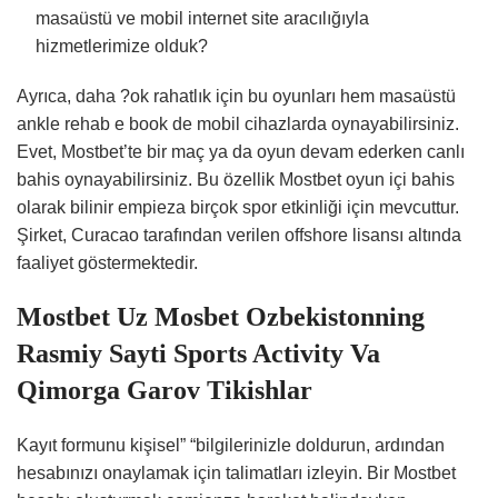
masaüstü ve mobil internet site aracılığıyla
hizmetlerimize olduk?
Ayrıca, daha ?ok rahatlık için bu oyunları hem masaüstü
ankle rehab e book de mobil cihazlarda oynayabilirsiniz.
Evet, Mostbet’te bir maç ya da oyun devam ederken canlı
bahis oynayabilirsiniz. Bu özellik Mostbet oyun içi bahis
olarak bilinir empieza birçok spor etkinliği için mevcuttur.
Şirket, Curacao tarafından verilen offshore lisansı altında
faaliyet göstermektedir.
Mostbet Uz Mosbet Ozbekistonning
Rasmiy Sayti Sports Activity Va
Qimorga Garov Tikishlar
Kayıt formunu kişisel” “bilgilerinizle doldurun, ardından
hesabınızı onaylamak için talimatları izleyin. Bir Mostbet