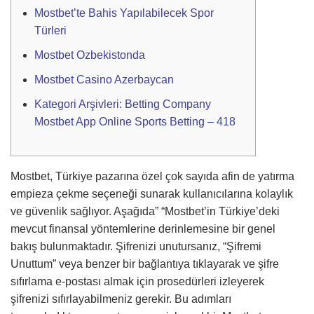
Mostbet’te Bahis Yapılabilecek Spor
Türleri
Mostbet Ozbekistonda
Mostbet Casino Azerbaycan
Kategori Arşivleri: Betting Company
Mostbet App Online Sports Betting – 418
Mostbet, Türkiye pazarına özel çok sayıda afin de yatırma
empieza çekme seçeneği sunarak kullanıcılarına kolaylık
ve güvenlik sağlıyor. Aşağıda” “Mostbet’in Türkiye’deki
mevcut finansal yöntemlerine derinlemesine bir genel
bakış bulunmaktadır. Şifrenizi unutursanız, “Şifremi
Unuttum” veya benzer bir bağlantıya tıklayarak ve şifre
sıfırlama e-postası almak için prosedürleri izleyerek
şifrenizi sıfırlayabilmeniz gerekir. Bu adımları