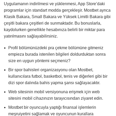
Uygulamanın indirilmesi ve yüklenmesi, App Store’daki
programlar için standart modda gerçekleşir. Mostbet ayrıca
Klasik Bakara, Small Bakara ve Yüksek Limitli Bakara gibi
çeşitli bakara çeşitleri de sunmaktadır. Bu bonuslarla,
kaydolurken genellikle hesabınıza belirli bir miktar para
yatırılmasını sağlayabilirsiniz.
Profil bölümünüzdeki pra çekme bölümüne gitmeniz
empieza burada istenilen bilgileri doldurduktan sonra
size en uygun yöntemi seçmeniz?
Bir spor bahisleri organizasyonu olan Mostbet,
kullanıcılara futbol, basketbol, tenis ve diğerleri gibi bir
dizi spor dalında bahis yapma şansı sağlayacaktır.
Web sitesinin mobil versiyonuna erişmek için web
sitesini mobil cihazınızın tarayıcısından ziyaret edin.
Mostbet bir oyuncuyla yaptığı finansal işlemlerin
meşruiyetini sağlamak ve oyuncunun kurallara