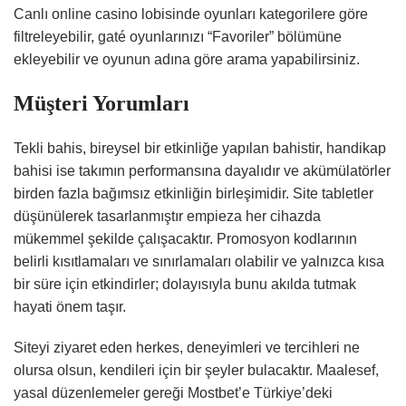
Canlı online casino lobisinde oyunları kategorilere göre
filtreleyebilir, gaté oyunlarınızı “Favoriler” bölümüne
ekleyebilir ve oyunun adına göre arama yapabilirsiniz.
Müşteri Yorumları
Tekli bahis, bireysel bir etkinliğe yapılan bahistir, handikap
bahisi ise takımın performansına dayalıdır ve akümülatörler
birden fazla bağımsız etkinliğin birleşimidir. Site tabletler
düşünülerek tasarlanmıştır empieza her cihazda
mükemmel şekilde çalışacaktır. Promosyon kodlarının
belirli kısıtlamaları ve sınırlamaları olabilir ve yalnızca kısa
bir süre için etkindirler; dolayısıyla bunu akılda tutmak
hayati önem taşır.
Siteyi ziyaret eden herkes, deneyimleri ve tercihleri ne
olursa olsun, kendileri için bir şeyler bulacaktır. Maalesef,
yasal düzenlemeler gereği Mostbet’e Türkiye’deki