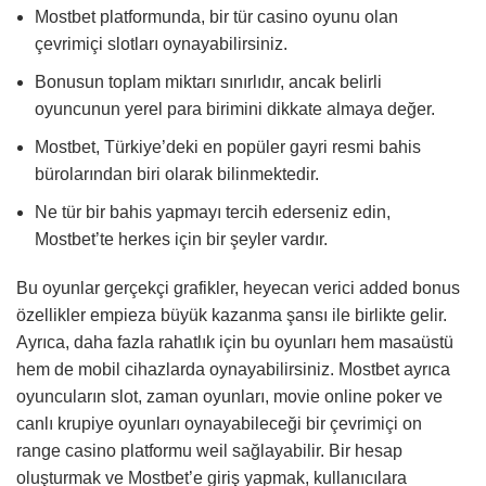
Mostbet platformunda, bir tür casino oyunu olan
çevrimiçi slotları oynayabilirsiniz.
Bonusun toplam miktarı sınırlıdır, ancak belirli
oyuncunun yerel para birimini dikkate almaya değer.
Mostbet, Türkiye’deki en popüler gayri resmi bahis
bürolarından biri olarak bilinmektedir.
Ne tür bir bahis yapmayı tercih ederseniz edin,
Mostbet’te herkes için bir şeyler vardır.
Bu oyunlar gerçekçi grafikler, heyecan verici added bonus
özellikler empieza büyük kazanma şansı ile birlikte gelir.
Ayrıca, daha fazla rahatlık için bu oyunları hem masaüstü
hem de mobil cihazlarda oynayabilirsiniz. Mostbet ayrıca
oyuncuların slot, zaman oyunları, movie online poker ve
canlı krupiye oyunları oynayabileceği bir çevrimiçi on
range casino platformu weil sağlayabilir. Bir hesap
oluşturmak ve Mostbet’e giriş yapmak, kullanıcılara