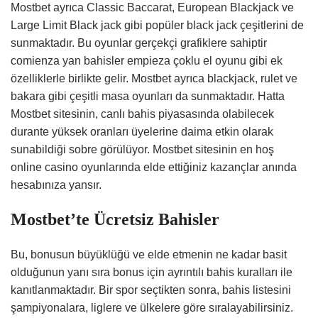
Mostbet ayrıca Classic Baccarat, European Blackjack ve
Large Limit Black jack gibi popüler black jack çeşitlerini de
sunmaktadır. Bu oyunlar gerçekçi grafiklere sahiptir
comienza yan bahisler empieza çoklu el oyunu gibi ek
özelliklerle birlikte gelir. Mostbet ayrıca blackjack, rulet ve
bakara gibi çeşitli masa oyunları da sunmaktadır. Hatta
Mostbet sitesinin, canlı bahis piyasasında olabilecek
durante yüksek oranları üyelerine daima etkin olarak
sunabildiği sobre görülüyor. Mostbet sitesinin en hoş
online casino oyunlarında elde ettiğiniz kazançlar anında
hesabınıza yansır.
Mostbet’te Ücretsiz Bahisler
Bu, bonusun büyüklüğü ve elde etmenin ne kadar basit
olduğunun yanı sıra bonus için ayrıntılı bahis kuralları ile
kanıtlanmaktadır. Bir spor seçtikten sonra, bahis listesini
şampiyonalara, liglere ve ülkelere göre sıralayabilirsiniz.