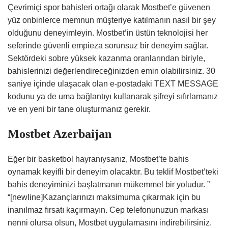
Çevrimiçi spor bahisleri ortağı olarak Mostbet’e güvenen
yüz onbinlerce memnun müşteriye katılmanın nasıl bir şey
olduğunu deneyimleyin. Mostbet’in üstün teknolojisi her
seferinde güvenli empieza sorunsuz bir deneyim sağlar.
Sektördeki sobre yüksek kazanma oranlarından biriyle,
bahislerinizi değerlendireceğinizden emin olabilirsiniz. 30
saniye içinde ulaşacak olan e-postadaki TEXT MESSAGE
kodunu ya de uma bağlantıyı kullanarak şifreyi sıfırlamanız
ve en yeni bir tane oluşturmanız gerekir.
Mostbet Azerbaijan
Eğer bir basketbol hayranıysanız, Mostbet’te bahis
oynamak keyifli bir deneyim olacaktır. Bu teklif Mostbet’teki
bahis deneyiminizi başlatmanın mükemmel bir yoludur. ”
“[newline]Kazançlarınızı maksimuma çıkarmak için bu
inanılmaz fırsatı kaçırmayın. Cep telefonunuzun markası
nenni olursa olsun, Mostbet uygulamasını indirebilirsiniz.