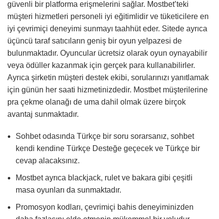
güvenli bir platforma erişmelerini sağlar. Mostbet’teki
müşteri hizmetleri personeli iyi eğitimlidir ve tüketicilere en
iyi çevrimiçi deneyimi sunmayı taahhüt eder. Sitede ayrıca
üçüncü taraf satıcıların geniş bir oyun yelpazesi de
bulunmaktadır. Oyuncular ücretsiz olarak oyun oynayabilir
veya ödüller kazanmak için gerçek para kullanabilirler.
Ayrıca şirketin müşteri destek ekibi, sorularınızı yanıtlamak
için günün her saati hizmetinizdedir. Mostbet müşterilerine
pra çekme olanağı de uma dahil olmak üzere birçok
avantaj sunmaktadır.
Sohbet odasında Türkçe bir soru sorarsanız, sohbet
kendi kendine Türkçe Desteğe geçecek ve Türkçe bir
cevap alacaksınız.
Mostbet ayrıca blackjack, rulet ve bakara gibi çeşitli
masa oyunları da sunmaktadır.
Promosyon kodları, çevrimiçi bahis deneyiminizden