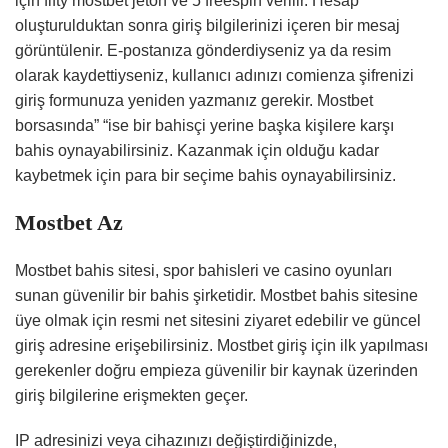
için fifty mostbet jeton ve 5 freespin verilir. Hesap
oluşturulduktan sonra giriş bilgilerinizi içeren bir mesaj
görüntülenir. E-postanıza gönderdiyseniz ya da resim
olarak kaydettiyseniz, kullanıcı adınızı comienza şifrenizi
giriş formunuza yeniden yazmanız gerekir. Mostbet
borsasında” “ise bir bahisçi yerine başka kişilere karşı
bahis oynayabilirsiniz. Kazanmak için olduğu kadar
kaybetmek için para bir seçime bahis oynayabilirsiniz.
Mostbet Az
Mostbet bahis sitesi, spor bahisleri ve casino oyunları
sunan güvenilir bir bahis şirketidir. Mostbet bahis sitesine
üye olmak için resmi net sitesini ziyaret edebilir ve güncel
giriş adresine erişebilirsiniz. Mostbet giriş için ilk yapılması
gerekenler doğru empieza güvenilir bir kaynak üzerinden
giriş bilgilerine erişmekten geçer.
IP adresinizi veya cihazınızı değiştirdiğinizde,