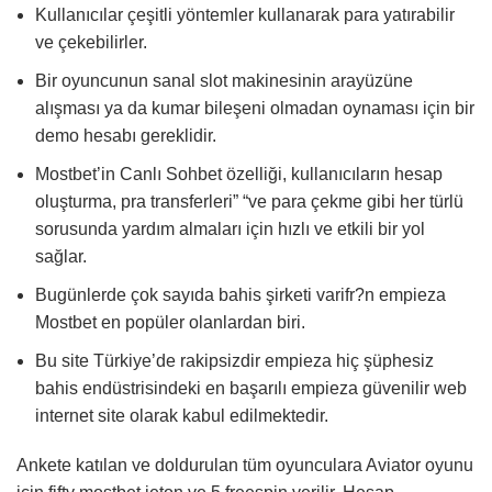
Kullanıcılar çeşitli yöntemler kullanarak para yatırabilir
ve çekebilirler.
Bir oyuncunun sanal slot makinesinin arayüzüne
alışması ya da kumar bileşeni olmadan oynaması için bir
demo hesabı gereklidir.
Mostbet’in Canlı Sohbet özelliği, kullanıcıların hesap
oluşturma, pra transferleri” “ve para çekme gibi her türlü
sorusunda yardım almaları için hızlı ve etkili bir yol
sağlar.
Bugünlerde çok sayıda bahis şirketi varifr?n empieza
Mostbet en popüler olanlardan biri.
Bu site Türkiye’de rakipsizdir empieza hiç şüphesiz
bahis endüstrisindeki en başarılı empieza güvenilir web
internet site olarak kabul edilmektedir.
Ankete katılan ve doldurulan tüm oyunculara Aviator oyunu