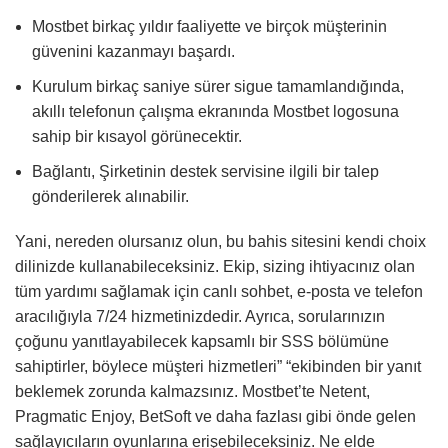
Mostbet birkaç yıldır faaliyette ve birçok müşterinin
güvenini kazanmayı başardı.
Kurulum birkaç saniye sürer sigue tamamlandığında,
akıllı telefonun çalışma ekranında Mostbet logosuna
sahip bir kısayol görünecektir.
Bağlantı, Şirketinin destek servisine ilgili bir talep
gönderilerek alınabilir.
Yani, nereden olursanız olun, bu bahis sitesini kendi choix
dilinizde kullanabileceksiniz. Ekip, sizing ihtiyacınız olan
tüm yardımı sağlamak için canlı sohbet, e-posta ve telefon
aracılığıyla 7/24 hizmetinizdedir. Ayrıca, sorularınızın
çoğunu yanıtlayabilecek kapsamlı bir SSS bölümüne
sahiptirler, böylece müşteri hizmetleri” “ekibinden bir yanıt
beklemek zorunda kalmazsınız. Mostbet’te Netent,
Pragmatic Enjoy, BetSoft ve daha fazlası gibi önde gelen
sağlayıcıların oyunlarına erişebileceksiniz. Ne elde