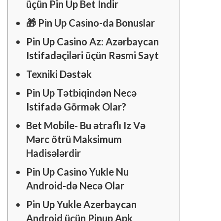
üçün Pin Up Bet Indir
🎁 Pin Up Casino-da Bonuslar
Pin Up Casino Az: Azərbaycan
Istifadəçiləri üçün Rəsmi Sayt
Texniki Dəstək
Pin Up Tətbiqindən Necə
Istifadə Görmək Olar?
Bet Mobile- Bu ətraflı Iz Və
Mərc ötrü Maksimum
Hadisələrdir
Pin Up Casino Yukle Nu
Android-də Necə Olar
Pin Up Yukle Azerbaycan
Android üçün Pinup Apk