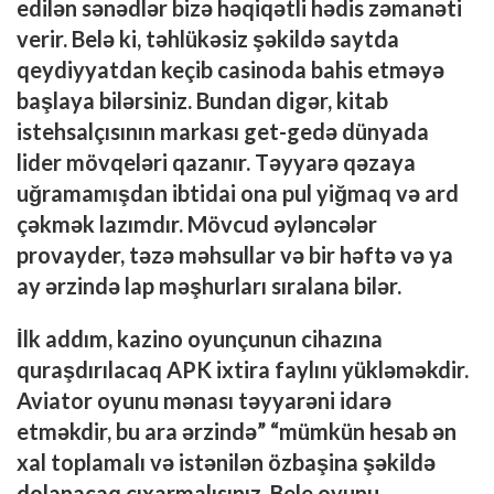
edilən sənədlər bizə həqiqətli hədis zəmanəti
verir. Belə ki, təhlükəsiz şəkildə saytda
qeydiyyatdan keçib casinoda bahis etməyə
başlaya bilərsiniz. Bundan digər, kitab
istehsalçısının markası get-gedə dünyada
lider mövqeləri qazanır. Təyyarə qəzaya
uğramamışdan ibtidai ona pul yiğmaq və ard
çəkmək lazımdır. Mövcud əyləncələr
provayder, təzə məhsullar və bir həftə və ya
ay ərzində lap məşhurları sıralana bilər.
İlk addım, kazino oyunçunun cihazına
quraşdırılacaq APK ixtira faylını yükləməkdir.
Aviator oyunu mənası təyyarəni idarə
etməkdir, bu ara ərzində” “mümkün hesab ən
xal toplamalı və istənilən özbaşina şəkildə
dolanacaq çıxarmalısınız. Bele oyunu