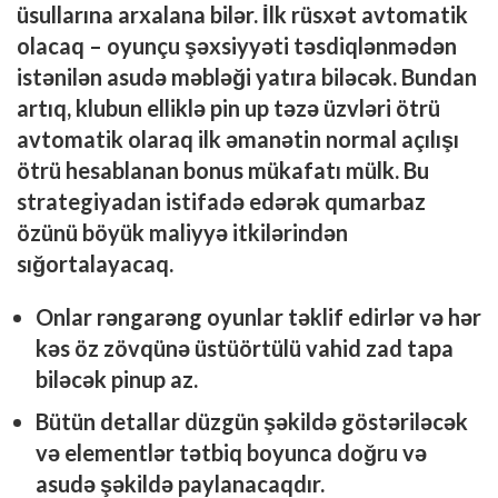
üsullarına arxalana bilər. İlk rüsxət avtomatik
olacaq – oyunçu şəxsiyyəti təsdiqlənmədən
istənilən asudə məbləği yatıra biləcək. Bundan
artıq, klubun elliklə
pin up
təzə üzvləri ötrü
avtomatik olaraq ilk əmanətin normal açılışı
ötrü hesablanan bonus mükafatı mülk. Bu
strategiyadan istifadə edərək qumarbaz
özünü böyük maliyyə itkilərindən
sığortalayacaq.
Onlar rəngarəng oyunlar təklif edirlər və hər
kəs öz zövqünə üstüörtülü vahid zad tapa
biləcək pinup az.
Bütün detallar düzgün şəkildə göstəriləcək
və elementlər tətbiq boyunca doğru və
asudə şəkildə paylanacaqdır.