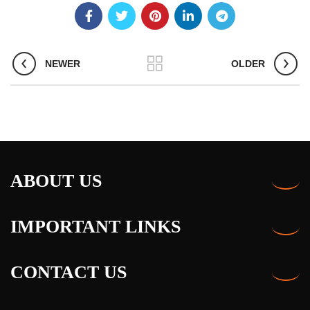
NEWER
OLDER
ABOUT US
IMPORTANT LINKS
CONTACT US