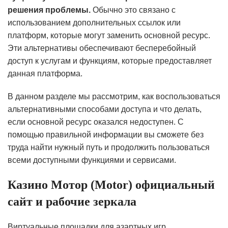
решения проблемы.
Обычно это связано с
использованием дополнительных ссылок или
платформ, которые могут заменить основной ресурс.
Эти альтернативы обеспечивают бесперебойный
доступ к услугам и функциям, которые предоставляет
данная платформа.
В данном разделе мы рассмотрим, как воспользоваться
альтернативными способами доступа и что делать,
если основной ресурс оказался недоступен. С
помощью правильной информации вы сможете без
труда найти нужный путь и продолжить пользоваться
всеми доступными функциями и сервисами.
Казино Мотор (Motor) официальный
сайт и рабочие зеркала
Виртуальные площадки для азартных игр