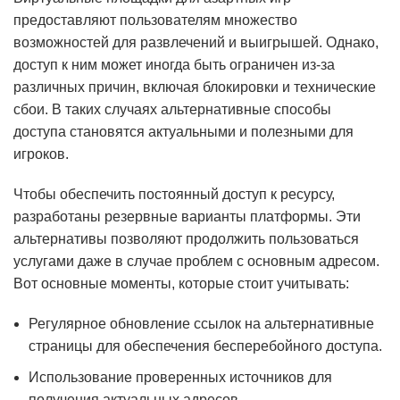
предоставляют пользователям множество
возможностей для развлечений и выигрышей. Однако,
доступ к ним может иногда быть ограничен из-за
различных причин, включая блокировки и технические
сбои. В таких случаях альтернативные способы
доступа становятся актуальными и полезными для
игроков.
Чтобы обеспечить постоянный доступ к ресурсу,
разработаны резервные варианты платформы. Эти
альтернативы позволяют продолжить пользоваться
услугами даже в случае проблем с основным адресом.
Вот основные моменты, которые стоит учитывать:
Регулярное обновление ссылок на альтернативные
страницы для обеспечения бесперебойного доступа.
Использование проверенных источников для
получения актуальных адресов.