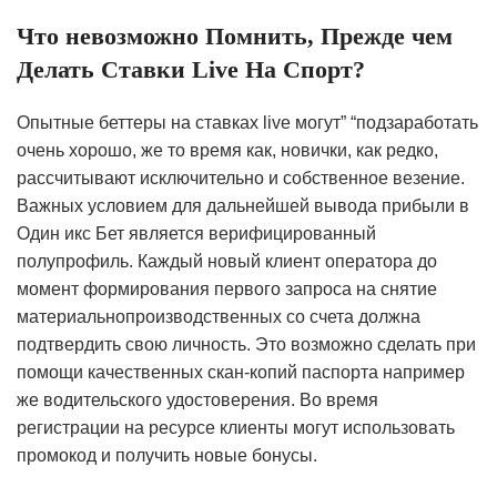
Что невозможно Помнить, Прежде чем
Делать Ставки Live На Спорт?
Опытные беттеры на ставках live могут” “подзаработать
очень хорошо, же то время как, новички, как редко,
рассчитывают исключительно и собственное везение.
Важных условием для дальнейшей вывода прибыли в
Один икс Бет является верифицированный
полупрофиль. Каждый новый клиент оператора до
момент формирования первого запроса на снятие
материальнопроизводственных со счета должна
подтвердить свою личность. Это возможно сделать при
помощи качественных скан-копий паспорта например
же водительского удостоверения. Во время
регистрации на ресурсе клиенты могут использовать
промокод и получить новые бонусы.