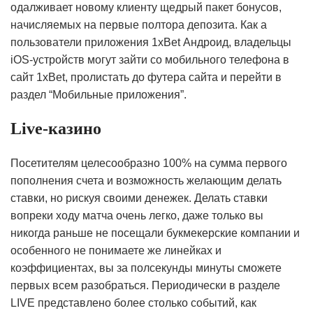
одалживает новому клиенту щедрый пакет бонусов,
начисляемых на первые полтора депозита. Как а
пользователи приложения 1xBet Андроид, владельцы
iOS-устройств могут зайти со мобильного телефона в
сайт 1хBet, пролистать до футера сайта и перейти в
раздел “Мобильные приложения”.
Live-казино
Посетителям целесообразно 100% на сумма первого
пополнения счета и возможность желающим делать
ставки, но рискуя своими денежек. Делать ставки
вопреки ходу матча очень легко, даже только вы
никогда раньше не посещали букмекерские компании и
особенного не понимаете же линейках и
коэффициентах, вы за полсекунды минуты сможете
первых всем разобраться. Периодически в разделе
LIVE представлено более столько событий, как