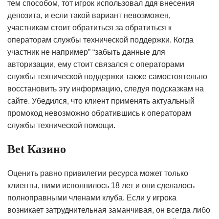
тем способом, тот игрок использовал ддя внесения
депозита, и если такой вариант невозможен,
участникам стоит обратиться за обратиться к
операторам службы технической поддержки. Когда
участник не например” “забыть данные для
авторизации, ему стоит связался с операторами
службы технической поддержки также самостоятельно
восстановить эту информацию, следуя подсказкам на
сайте. Убедился, что клиент применять актуальный
промокод невозможно обратившись к операторам
службы технической помощи.
Bet Казино
Оценить равно привилегии ресурса может только
клиенты, ними исполнилось 18 лет и они сделалось
полноправными членами клуба. Если у игрока
возникает затруднительная заманчивая, он всегда либо