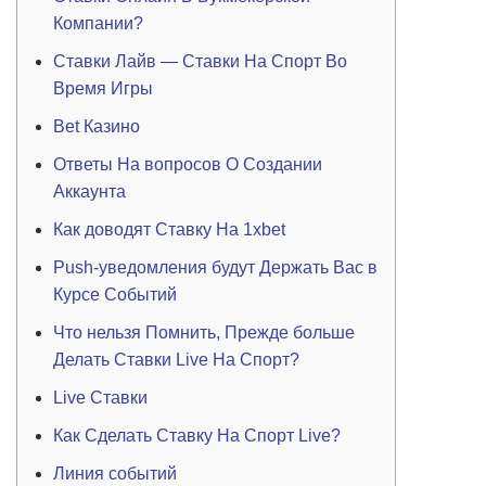
Компании?
Ставки Лайв — Ставки На Спорт Во
Время Игры
Bet Казино
Ответы На вопросов О Создании
Аккаунта
Как доводят Ставку На 1xbet
Push-уведомления будут Держать Вас в
Курсе Событий
Что нельзя Помнить, Прежде больше
Делать Ставки Live На Спорт?
Live Ставки
Как Сделать Ставку На Спорт Live?
Линия событий