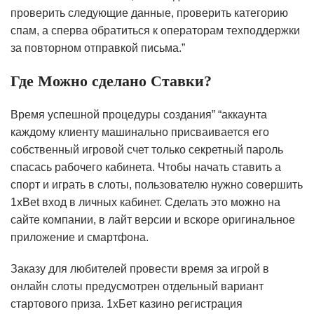
проверить следующие данные, проверить категорию
спам, а сперва обратиться к операторам техподдержки
за повторном отправкой письма.”
Где Можно сделано Ставки?
Время успешной процедуры создания” “аккаунта
каждому клиенту машинально присваивается его
собственный игровой счет только секретный пароль
спасась рабочего кабинета. Чтобы начать ставить а
спорт и играть в слоты, пользователю нужно совершить
1xBet вход в личных кабинет. Сделать это можно на
сайте компании, в лайт версии и вскоре оригинальное
приложение и смартфона.
Заказу для любителей провести время за игрой в
онлайн слоты предусмотрен отдельный вариант
стартового приза. 1хБет казино регистрация