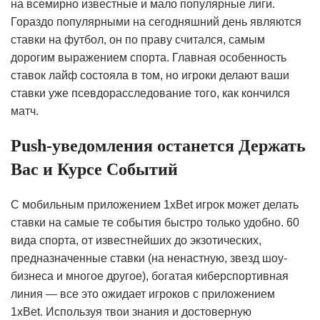
на всемирно известные и мало популярные лиги.
Гораздо популярными на сегодняшний день являются
ставки на футбол, он по праву считался, самым
дорогим выражением спорта. Главная особенность
ставок лайф состояла в том, но игроки делают ваши
ставки уже псевдорасследование того, как кончился
матч.
Push-уведомления останется Держать
Вас и Курсе Событий
С мобильным приложением 1хBet игрок может делать
ставки на самые те события быстро только удобно. 60
вида спорта, от известнейших до экзотических,
предназначенные ставки (на ненастную, звезд шоу-
бизнеса и многое другое), богатая киберспортивная
линия — все это ожидает игроков с приложением
1хBet. Используя твои знания и достоверную