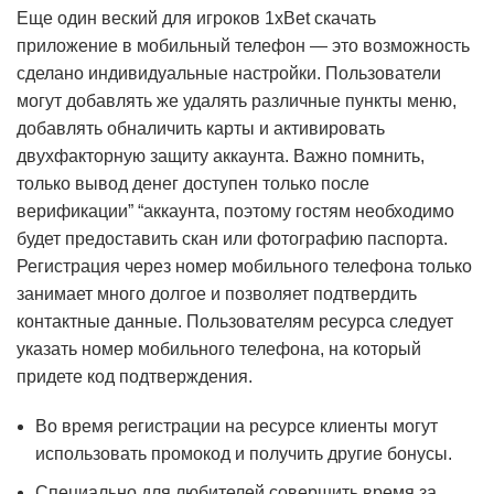
Еще один веский для игроков 1хBet скачать
приложение в мобильный телефон — это возможность
сделано индивидуальные настройки. Пользователи
могут добавлять же удалять различные пункты меню,
добавлять обналичить карты и активировать
двухфакторную защиту аккаунта. Важно помнить,
только вывод денег доступен только после
верификации” “аккаунта, поэтому гостям необходимо
будет предоставить скан или фотографию паспорта.
Регистрация через номер мобильного телефона только
занимает много долгое и позволяет подтвердить
контактные данные. Пользователям ресурса следует
указать номер мобильного телефона, на который
придете код подтверждения.
Во время регистрации на ресурсе клиенты могут
использовать промокод и получить другие бонусы.
Специально для любителей совершить время за