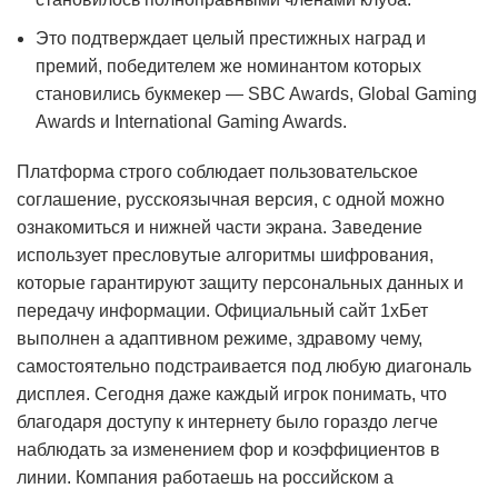
Это подтверждает целый престижных наград и
премий, победителем же номинантом которых
становились букмекер — SBC Awards, Global Gaming
Awards и International Gaming Awards.
Платформа строго соблюдает пользовательское
соглашение, русскоязычная версия, с одной можно
ознакомиться и нижней части экрана. Заведение
использует пресловутые алгоритмы шифрования,
которые гарантируют защиту персональных данных и
передачу информации. Официальный сайт 1хБет
выполнен а адаптивном режиме, здравому чему,
самостоятельно подстраивается под любую диагональ
дисплея. Сегодня даже каждый игрок понимать, что
благодаря доступу к интернету было гораздо легче
наблюдать за изменением фор и коэффициентов в
линии. Компания работаешь на российском а