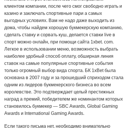
клиентом компании, после чего смог свободно играть и
казино и заключать спортивные пари а самых
выгодных условиях. Вам не надо даже выходить из
дома, чтобы найдем хорошую букмекерскую компанию,
сделать ставку и сорвать куш, делается ставки live в
спорт можно онлайн, при помощи сайта 1xbet. com.
Легкое в использовании меню, возможность выбрать
наиболее удобный способ оплату, обширная линия
ставок на самые популярные спортивные события
только огромный выбор вида спорта. БК 1xBet была
основана в 2007 году и за прошедший сприходом стала
одним из лидеров букмекерского бизнеса во всем
королевстве. Это подтверждает целый престижных
наград а премий, победителем же номинантом которых
становилось букмекер — SBC Awards, Global Gaming
Awards и International Gaming Awards.
Если такого письма нет, необходимо внимательно