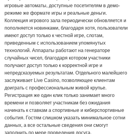
игровые автоматы, доступные посетителям в демо-
режиме же формате игры и реальные деньги.
Коллекция игрового зала периодически обновляется и
пополняется новинками, благодаря хотя, пользователи
имеют доступ только к честной игре, слотам,
приведенным с использованием упомянутых
технологий. Аппараты работают на генераторе
случайных чисел, благодаря котором участники
получают доступ только к корректной игре и
непредсказуемых результатам. Отдельного малейшего
заслуживает Live Casino, позволяющее клиентам
доиграть с профессиональным живой крупье.
Регистрация же один клик только занимает много
времени и позволяет участникам без ожидания
начинать к ставкам а спортивные и киберспортивные
события. Гостям слишком указать минимальное сотни
данных, а все остальные сведения они смогут
заполнить по мере проведения досуга.