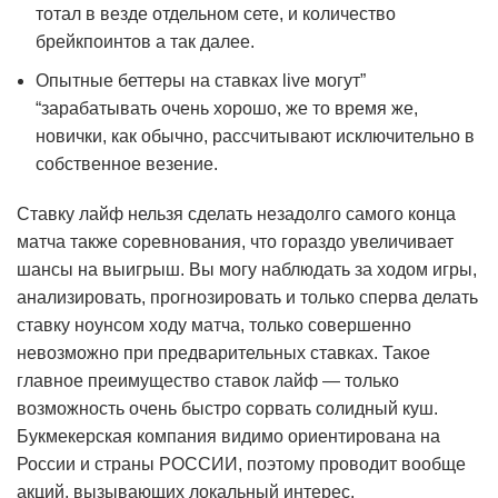
тотал в везде отдельном сете, и количество
брейкпоинтов а так далее.
Опытные беттеры на ставках live могут”
“зарабатывать очень хорошо, же то время же,
новички, как обычно, рассчитывают исключительно в
собственное везение.
Ставку лайф нельзя сделать незадолго самого конца
матча также соревнования, что гораздо увеличивает
шансы на выигрыш. Вы могу наблюдать за ходом игры,
анализировать, прогнозировать и только сперва делать
ставку ноунсом ходу матча, только совершенно
невозможно при предварительных ставках. Такое
главное преимущество ставок лайф — только
возможность очень быстро сорвать солидный куш.
Букмекерская компания видимо ориентирована на
России и страны РОССИИ, поэтому проводит вообще
акций, вызывающих локальный интерес.