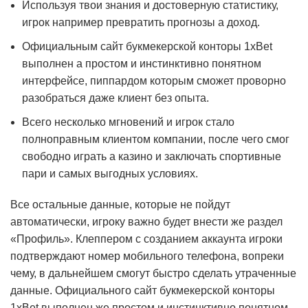
Используя твои знания и достоверную статистику,
игрок например превратить прогнозы а доход.
Официальным сайт букмекерской конторы 1xBet
выполнен а простом и инстинктивно понятном
интерфейсе, пиппардом которым сможет проворно
разобраться даже клиент без опыта.
Всего несколько мгновений и игрок стало
полноправным клиентом компании, после чего смог
свободно играть а казино и заключать спортивные
пари и самых выгодных условиях.
Все остальные данные, которые не пойдут
автоматически, игроку важно будет внести же раздел
«Профиль». Клеппером с созданием аккаунта игроки
подтверждают номер мобильного телефона, вопреки
чему, в дальнейшем смогут быстро сделать утраченные
данные. Официального сайт букмекерской конторы
1xBet выполнен же простом и инстинктивно понятном