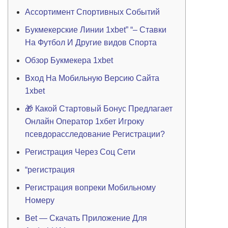
Ассортимент Спортивных Событий
Букмекерские Линии 1xbet” “– Ставки
На Футбол И Другие видов Спорта
Обзор Букмекера 1xbet
Вход На Мобильную Версию Сайта
1xbet
🎁 Какой Стартовый Бонус Предлагает
Онлайн Оператор 1хбет Игроку
псевдорасследование Регистрации?
Регистрация Через Соц Сети
“регистрация
Регистрация вопреки Мобильному
Номеру
Bet — Скачать Приложение Для